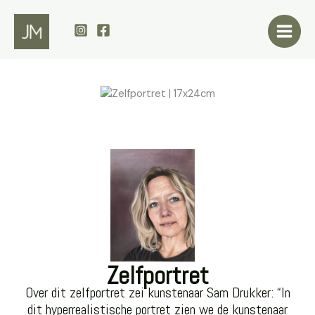
Ga
naar
de
inhoud
Zelfportret
Over dit zelfportret zei kunstenaar Sam Drukker: “In
dit hyperrealistische portret zien we de kunstenaar